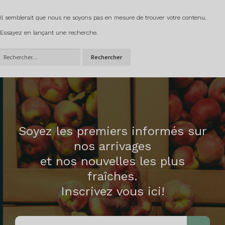
Il semblerait que nous ne soyons pas en mesure de trouver votre contenu.
Essayez en lançant une recherche.
Rechercher :
Soyez les premiers informés sur
nos arrivages
et nos nouvelles les plus
fraîches.
Inscrivez vous ici!