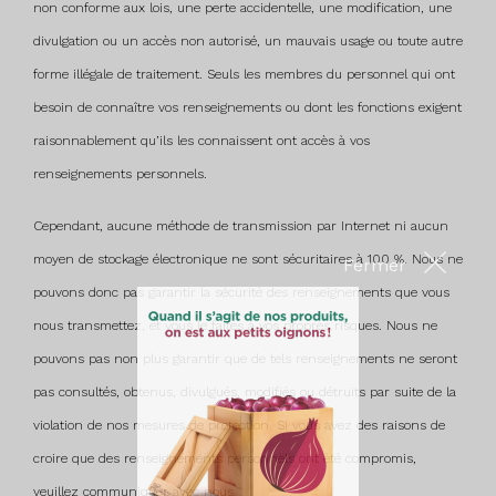
non conforme aux lois, une perte accidentelle, une modification, une
divulgation ou un accès non autorisé, un mauvais usage ou toute autre
forme illégale de traitement. Seuls les membres du personnel qui ont
besoin de connaître vos renseignements ou dont les fonctions exigent
raisonnablement qu’ils les connaissent ont accès à vos
renseignements personnels.
Cependant, aucune méthode de transmission par Internet ni aucun
moyen de stockage électronique ne sont sécuritaires à 100 %. Nous ne
pouvons donc pas garantir la sécurité des renseignements que vous
Fermer
nous transmettez, et vous le faites à vos propres risques. Nous ne
pouvons pas non plus garantir que de tels renseignements ne seront
pas consultés, obtenus, divulgués, modifiés ou détruits par suite de la
violation de nos mesures de protection. Si vous avez des raisons de
croire que des renseignements personnels ont été compromis,
veuillez communiquer avec nous.