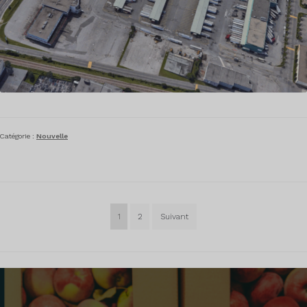
Catégorie :
Nouvelle
Pagination
1
2
Suivant
des
publications