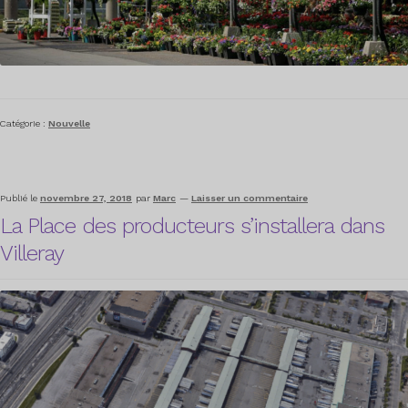
Catégorie :
Nouvelle
Publié le
novembre 27, 2018
par
Marc
—
Laisser un commentaire
La Place des producteurs s’installera dans
Villeray