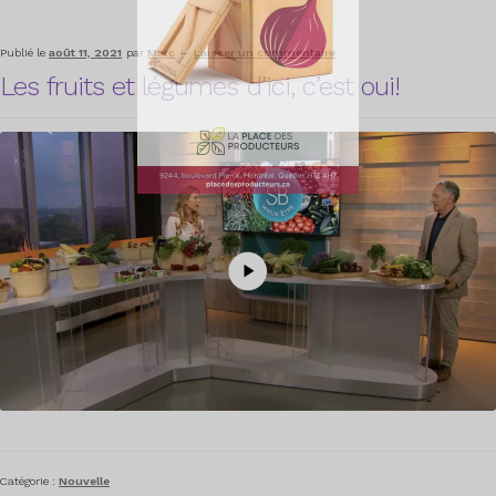
Publié le
août 11, 2021
par
Marc
—
Laisser un commentaire
Les fruits et légumes d’ici, c’est oui!
Catégorie :
Nouvelle