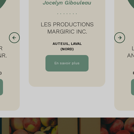
Jocelyn Gibouleau
LES PRODUCTIONS
MARGIRIC INC.
AUTEUIL, LAVAL
R
(NORD)
NR.
AN
En savoir plus
Fermer
)