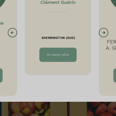
Clément Guérin
se
SHERRINGTON (SUD)
FE
A. G
Fermer
En savoir plus