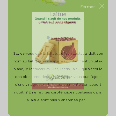
Laitue
FIN MAI À FIN OCTOBRE
Fermer
DISPONIBLE
Saviez-vous que la laitue, du latin Lactuca, doit son
nom au fait que ses espèces contiennent un latex
blanc, le lactucarium, -lac, lactis, lait – qui s’écoule
des blessures des tiges? Saviez-vous que l’ajout
d’une vinaigrette à la laitue augmente son apport
nutritif? En effet, les caroténoïdes contenus dans
la laitue sont mieux absorbés par […]